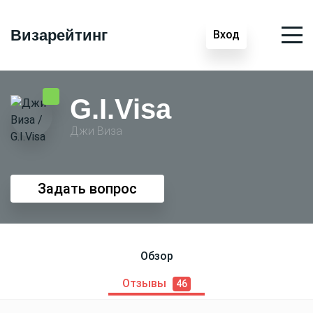
Визарейтинг
Вход
G.I.Visa
Джи Виза
Задать вопрос
Обзор
Отзывы
46