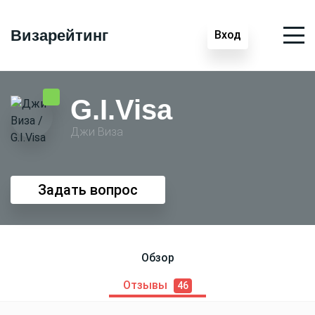
Визарейтинг
Вход
G.I.Visa
Джи Виза
Задать вопрос
Обзор
Отзывы
46