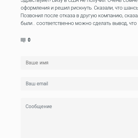
Здрвствуйет! Визу в США не получил. Очень сомне
оформления и решил рискнуть. Сказали, что шансы
Позвонил после отказа в другую компанию, сказа
были… соответственно можно сделать вывод, что раб
0