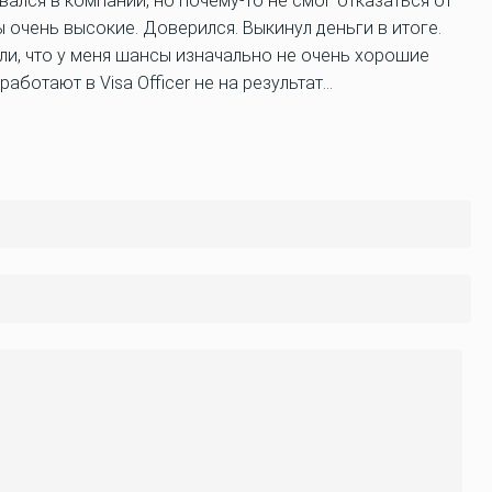
вался в компании, но почему-то не смог отказаться от
 очень высокие. Доверился. Выкинул деньги в итоге.
ли, что у меня шансы изначально не очень хорошие
отают в Visa Officer не на результат...