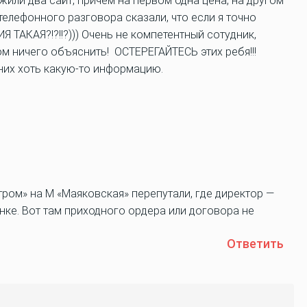
жили два сайт, причем на первом одна цена, на другом
 телефонного разговора сказали, что если я точно
Я ТАКАЯ?!?!!?))) Очень не компетентный сотудник,
ом ничего объяснить! ОСТЕРЕГАЙТЕСЬ этих ребя!!!
них хоть какую-то информацию.
тром» на М «Маяковская» перепутали, где директор —
нке. Вот там приходного ордера или договора не
Ответить