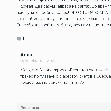
Компания — фейк! не решился туда ехать. насторо
— другая. Два разных адреса на сайтах. Во время
приеду, мне сообщат адрес!!! ЧТО ЭТО ЗА КОМПАНИ
который меня консультировал, так и не смог толк
Спасибо визарейтингу, благодаря вам нашел про 
1
Алла
30 сентября 2019, 23:04
Женя, это Вы эту фирму с «Первым визовым цен
тренер по плаванию с арестом счетов в Сберба
предоставляют: риски понятны, А?