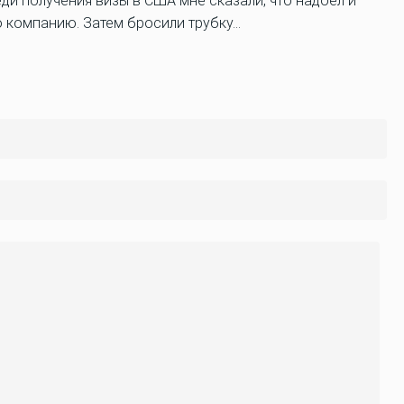
и получения визы в США мне сказали, что надоел и
 компанию. Затем бросили трубку...