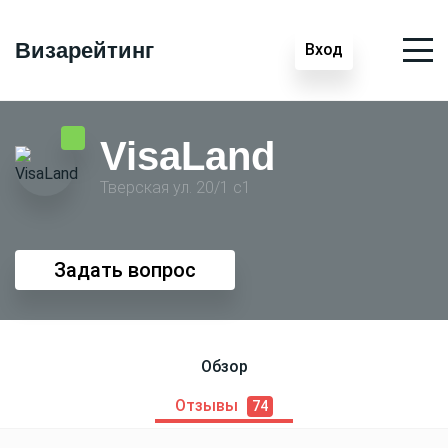
Визарейтинг
Вход
VisaLand
Тверская ул. 20/1 с1
Задать вопрос
Обзор
Отзывы
74