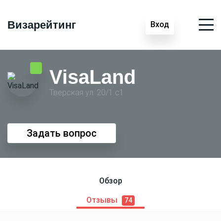
Визарейтинг
Вход
VisaLand
Тверская ул. 20/1 с1
Задать вопрос
Обзор
Отзывы
74