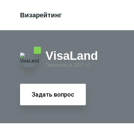
Визарейтинг
VisaLand
Тверская ул. 20/1 с1
Задать вопрос