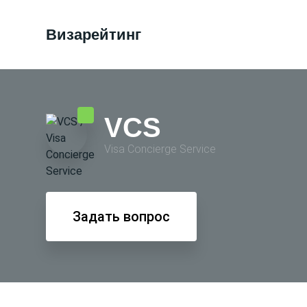
Визарейтинг
VCS
Visa Conсierge Service
Задать вопрос