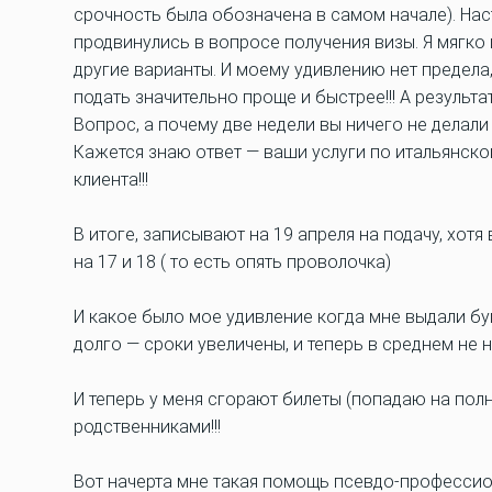
срочность была обозначена в самом начале). Нас
продвинулись в вопросе получения визы. Я мягк
другие варианты. И моему удивлению нет предела
подать значительно проще и быстрее!!! А результа
Вопрос, а почему две недели вы ничего не делали
Кажется знаю ответ — ваши услуги по итальянской
клиента!!!
В итоге, записывают на 19 апреля на подачу, хот
на 17 и 18 ( то есть опять проволочка)
И какое было мое удивление когда мне выдали бу
долго — сроки увеличены, и теперь в среднем не
И теперь у меня сгорают билеты (попадаю на полн
родственниками!!!
Вот начерта мне такая помощь псевдо-профессио