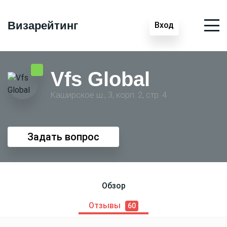
Визарейтинг
Вход
Vfs Global
Каширское ш., 3, корп. 2, стр. 4
Задать вопрос
Обзор
Отзывы
60