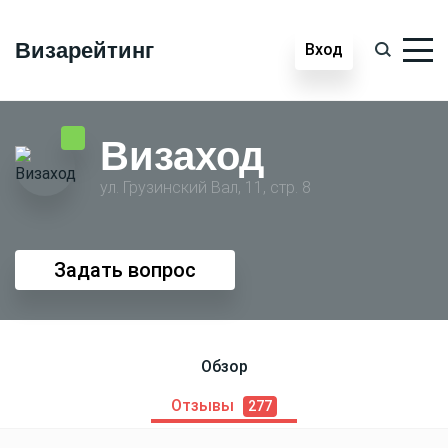
Визарейтинг
Вход
Визаход
ул. Грузинский Вал, 11, стр. 8
Задать вопрос
Обзор
Отзывы
277