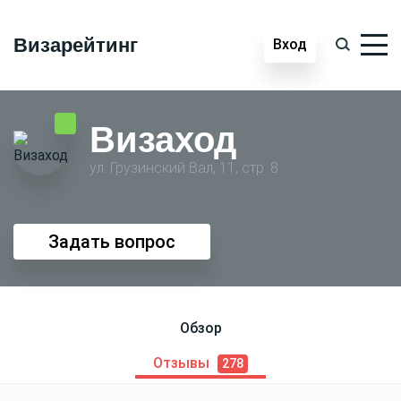
Визарейтинг
Вход
Визаход
ул. Грузинский Вал, 11, стр. 8
Задать вопрос
Обзор
Отзывы
278