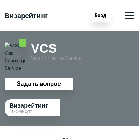
Визарейтинг
Вход
VCS
Visa Conсierge Service
Задать вопрос
Визарейтинг
Рекомендует