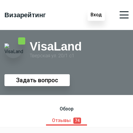
Визарейтинг
Вход
VisaLand
Тверская ул. 20/1 с1
Задать вопрос
Обзор
Отзывы
74