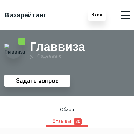
Визарейтинг
Вход
Главвиза
ул. Фадеева, 6
Задать вопрос
Обзор
Отзывы
80