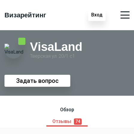
Визарейтинг
Вход
VisaLand
Тверская ул. 20/1 с1
Задать вопрос
Обзор
Отзывы
74