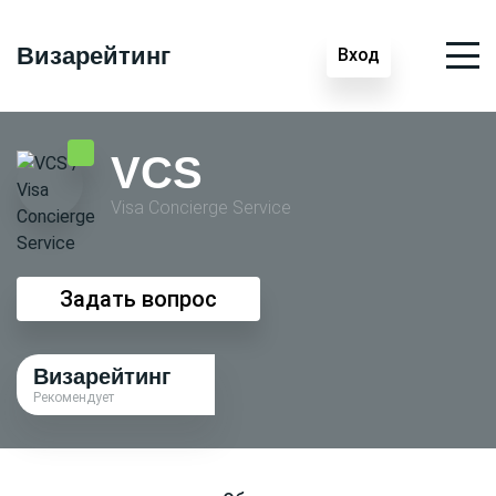
Визарейтинг
Вход
VCS
Visa Conсierge Service
Задать вопрос
Визарейтинг
Рекомендует