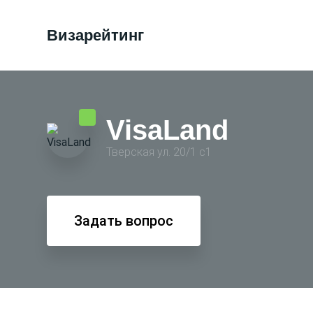
Визарейтинг
VisaLand
Тверская ул. 20/1 с1
Задать вопрос