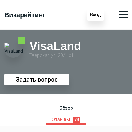
Визарейтинг
Вход
VisaLand
Тверская ул. 20/1 с1
Задать вопрос
Обзор
Отзывы
74