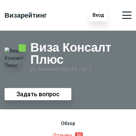
Визарейтинг
Вход
Виза Консалт
Плюс
ул. Земляной Вал, 64, стр. 2
Задать вопрос
Обзор
Отзывы
50