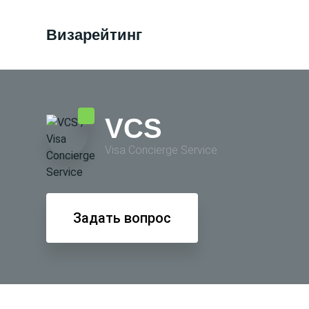
Визарейтинг
VCS
Visa Conсierge Service
Задать вопрос