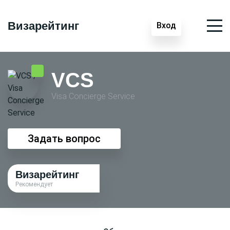
Визарейтинг
Вход
VCS
Visa Conсierge Service
Задать вопрос
Визарейтинг
Рекомендует