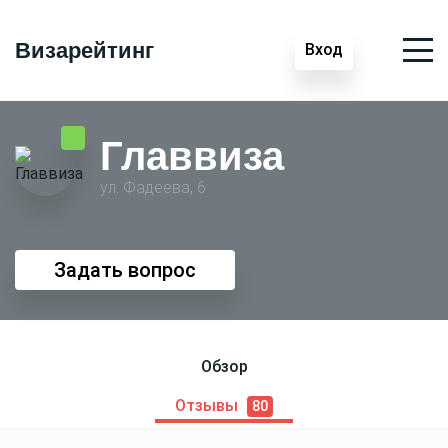
Визарейтинг
Вход
Главвиза
ул. Фадеева, 6
Задать вопрос
Обзор
Отзывы
80