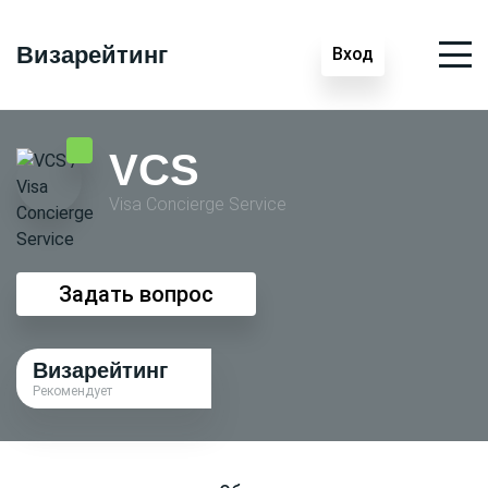
Визарейтинг
Вход
VCS
Visa Conсierge Service
Задать вопрос
Визарейтинг
Рекомендует