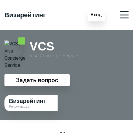
Визарейтинг
Вход
VCS
Visa Conсierge Service
Задать вопрос
Визарейтинг
Рекомендует