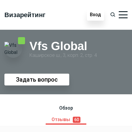
Визарейтинг
Вход
Vfs Global
Каширское ш., 3, корп. 2, стр. 4
Задать вопрос
Обзор
Отзывы
60