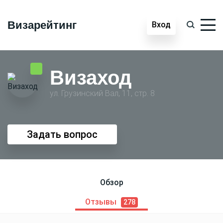
Визарейтинг
Вход
Визаход
ул. Грузинский Вал, 11, стр. 8
Задать вопрос
Обзор
Отзывы
278