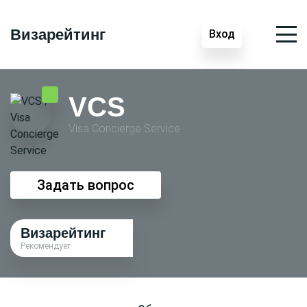
Визарейтинг
Вход
VCS
Visa Conсierge Service
Задать вопрос
Визарейтинг
Рекомендует