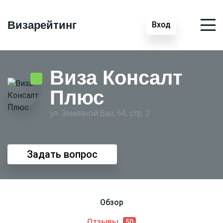
Визарейтинг
Вход
Виза Консалт
Плюс
ул. Земляной Вал, 64, стр. 2
Задать вопрос
Обзор
Отзывы
50