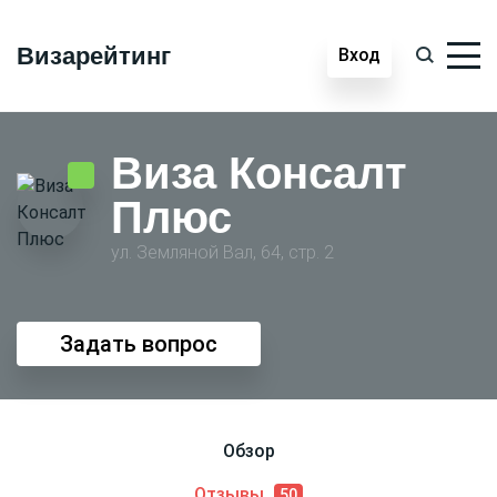
Визарейтинг
Вход
Виза Консалт
Плюс
ул. Земляной Вал, 64, стр. 2
Задать вопрос
Обзор
Отзывы
50