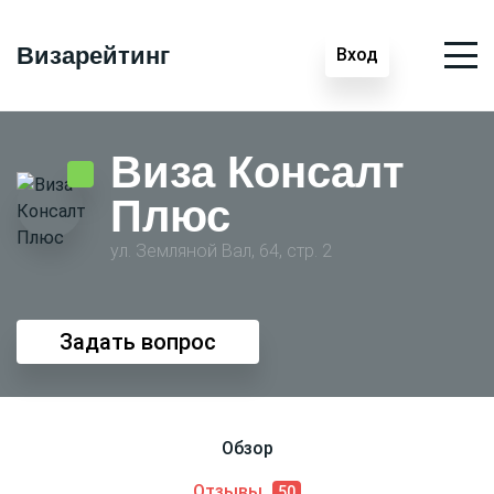
Визарейтинг
Вход
Виза Консалт
Плюс
ул. Земляной Вал, 64, стр. 2
Задать вопрос
Обзор
Отзывы
50