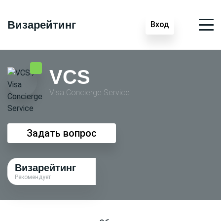
Визарейтинг
Вход
VCS
Visa Conсierge Service
Задать вопрос
Визарейтинг
Рекомендует