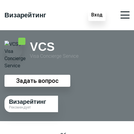
Визарейтинг
Вход
VCS
Visa Conсierge Service
Задать вопрос
Визарейтинг
Рекомендует