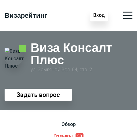
Визарейтинг
Вход
Виза Консалт
Плюс
ул. Земляной Вал, 64, стр. 2
Задать вопрос
Обзор
Отзывы
50