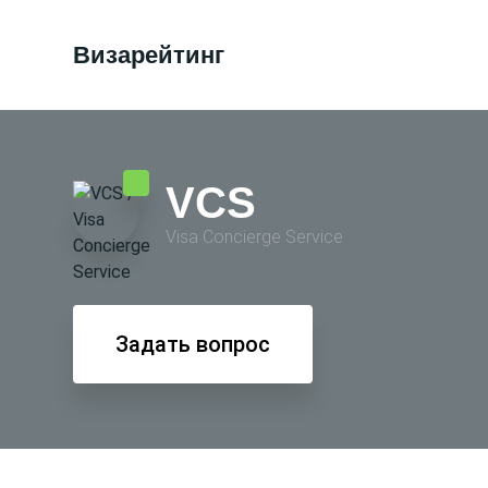
Визарейтинг
VCS
Visa Conсierge Service
Задать вопрос