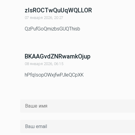
zIsROCTwQuUqWQLLOR
07 января 2026, 20:27
QzPufGoQmizbsGUQThisb
BKAAGvdZNRwamkOjup
08 января 2026, 06:15
hPfqIsopOWxjfwPJleQCpXK