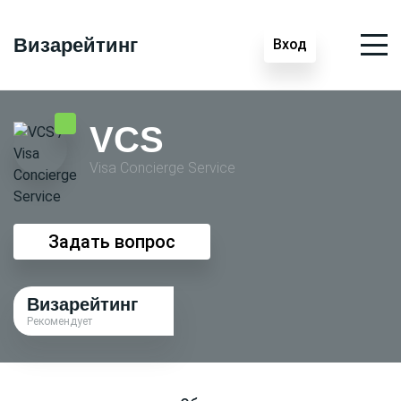
Визарейтинг
Вход
VCS
Visa Conсierge Service
Задать вопрос
Визарейтинг
Рекомендует