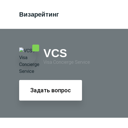
Визарейтинг
VCS
Visa Conсierge Service
Задать вопрос