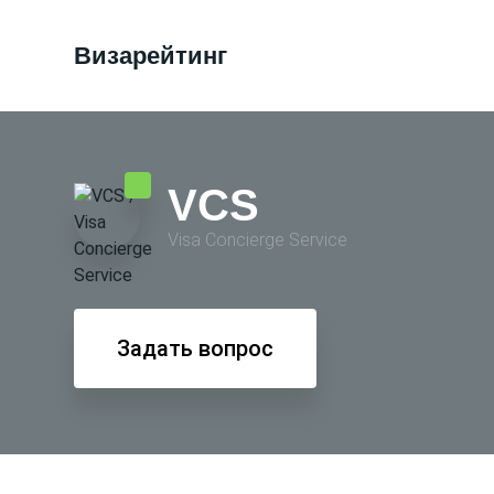
Визарейтинг
VCS
Visa Conсierge Service
Задать вопрос