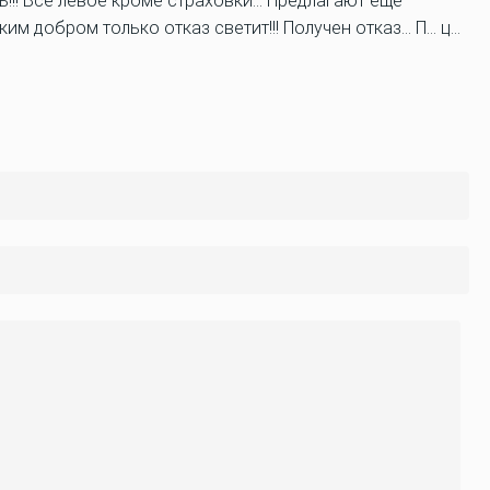
ь!!! Все левое кроме страховки… Предлагают еще
м добром только отказ светит!!! Получен отказ… П… ц…