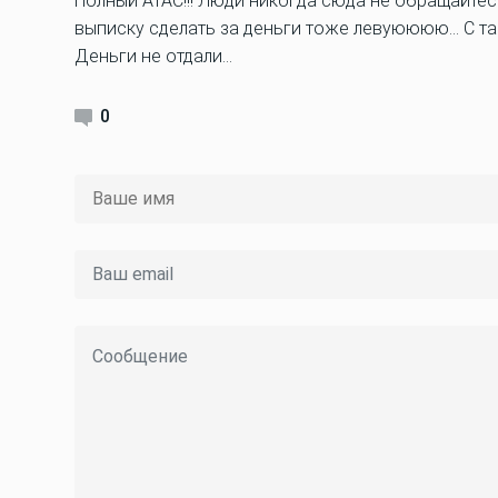
Полный АТАС!!! Люди никогда сюда не обращайтес
выписку сделать за деньги тоже левуюююю… С таки
Деньги не отдали...
0