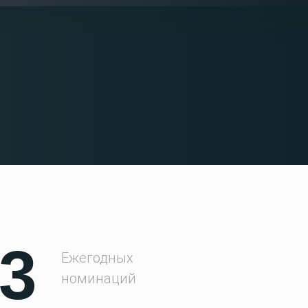
3
Ежегодных
номинаций