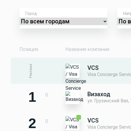
Город
Нап
Позиция
Название компании
Реклама
VCS
Visa Conсierge Servi
1
Визаход
0
ул. Грузинский Вал, 
2
VCS
0
Visa Conсierge Servi