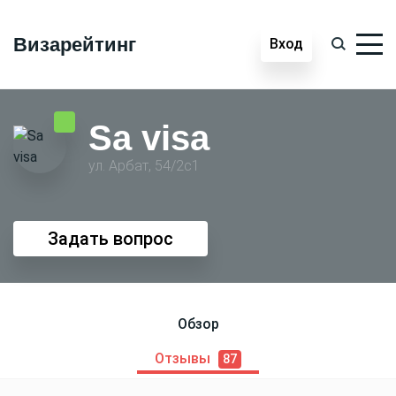
Визарейтинг
Вход
Sa visa
ул. Арбат, 54/2с1
Задать вопрос
Обзор
Отзывы
87